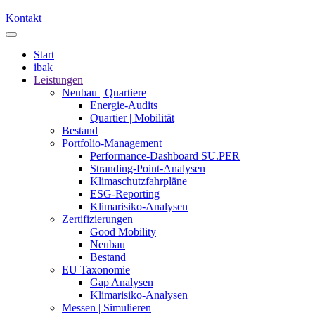
Kontakt
Start
ibak
Leistungen
Neubau | Quartiere
Energie-Audits
Quartier | Mobilität
Bestand
Portfolio-Management
Performance-Dashboard SU.PER
Stranding-Point-Analysen
Klimaschutzfahrpläne
ESG-Reporting
Klimarisiko-Analysen
Zertifizierungen
Good Mobility
Neubau
Bestand
EU Taxonomie
Gap Analysen
Klimarisiko-Analysen
Messen | Simulieren