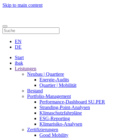
Skip to main content
Kontakt
EN
DE
Start
ibak
Leistungen
Neubau | Quartiere
Energie-Audits
Quartier | Mobilität
Bestand
Portfolio-Management
Performance-Dashboard SU.PER
Stranding-Point-Analysen
Klimaschutzfahrpläne
ESG-Reporting
Klimarisiko-Analysen
Zertifizierungen
Good Mobility