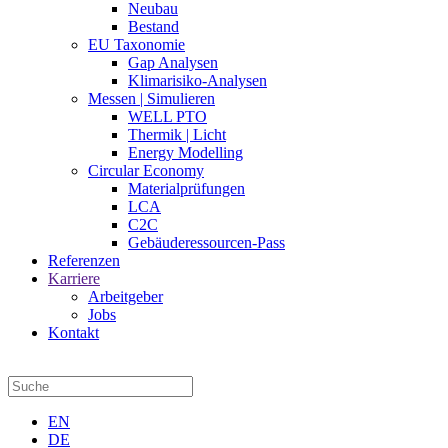
Neubau
Bestand
EU Taxonomie
Gap Analysen
Klimarisiko-Analysen
Messen | Simulieren
WELL PTO
Thermik | Licht
Energy Modelling
Circular Economy
Materialprüfungen
LCA
C2C
Gebäuderessourcen-Pass
Referenzen
Karriere
Arbeitgeber
Jobs
Kontakt
EN
DE