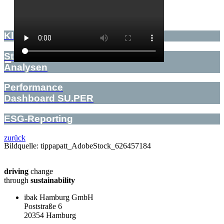
Klimaschutz­fahrpläne
Stranding-Point-
Analysen
Performance
Dashboard SU.PER
ESG-Reporting
zurück
Bildquelle: tippapatt_AdobeStock_626457184
driving
change
through
sustainability
ibak Hamburg GmbH
Poststraße 6
20354 Hamburg