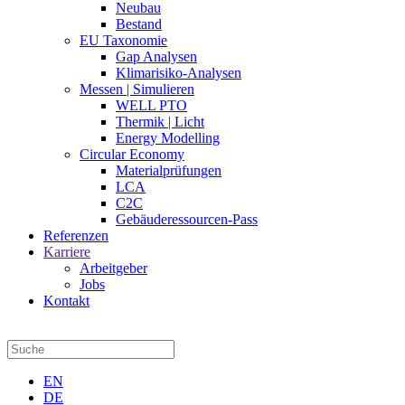
Neubau
Bestand
EU Taxonomie
Gap Analysen
Klimarisiko-Analysen
Messen | Simulieren
WELL PTO
Thermik | Licht
Energy Modelling
Circular Economy
Materialprüfungen
LCA
C2C
Gebäuderessourcen-Pass
Referenzen
Karriere
Arbeitgeber
Jobs
Kontakt
EN
DE