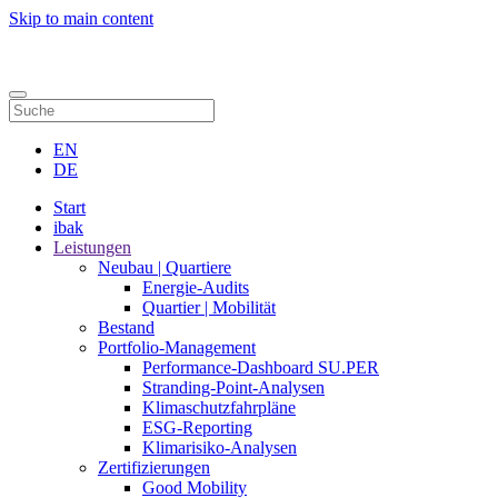
Skip to main content
Kontakt
EN
DE
Start
ibak
Leistungen
Neubau | Quartiere
Energie-Audits
Quartier | Mobilität
Bestand
Portfolio-Management
Performance-Dashboard SU.PER
Stranding-Point-Analysen
Klimaschutzfahrpläne
ESG-Reporting
Klimarisiko-Analysen
Zertifizierungen
Good Mobility