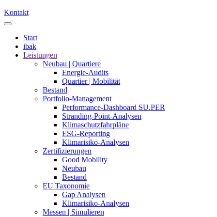
Kontakt
Start
ibak
Leistungen
Neubau | Quartiere
Energie-Audits
Quartier | Mobilität
Bestand
Portfolio-Management
Performance-Dashboard SU.PER
Stranding-Point-Analysen
Klimaschutzfahrpläne
ESG-Reporting
Klimarisiko-Analysen
Zertifizierungen
Good Mobility
Neubau
Bestand
EU Taxonomie
Gap Analysen
Klimarisiko-Analysen
Messen | Simulieren