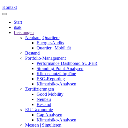
Kontakt
Start
ibak
Leistungen
Neubau | Quartiere
Energie-Audits
Quartier | Mobilität
Bestand
Portfolio-Management
Performance-Dashboard SU.PER
Stranding-Point-Analysen
Klimaschutzfahrpläne
ESG-Reporting
Klimarisiko-Analysen
Zertifizierungen
Good Mobility
Neubau
Bestand
EU Taxonomie
Gap Analysen
Klimarisiko-Analysen
Messen | Simulieren