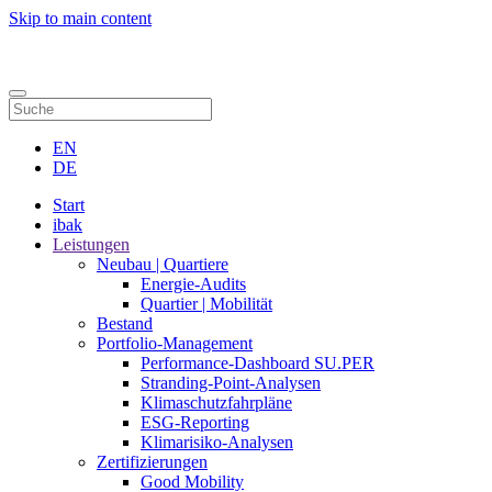
Skip to main content
Kontakt
EN
DE
Start
ibak
Leistungen
Neubau | Quartiere
Energie-Audits
Quartier | Mobilität
Bestand
Portfolio-Management
Performance-Dashboard SU.PER
Stranding-Point-Analysen
Klimaschutzfahrpläne
ESG-Reporting
Klimarisiko-Analysen
Zertifizierungen
Good Mobility