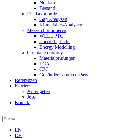
Neubau
Bestand
EU Taxonomie
Gap Analysen
Klimarisiko-Analysen
Messen | Simulieren
WELL PTO
Thermik | Licht
Energy Modelling
Circular Economy
Materialprüfungen
LCA
C2C
Gebäuderessourcen-Pass
Referenzen
Karriere
Arbeitgeber
Jobs
Kontakt
EN
DE