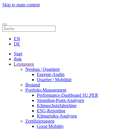
Skip to main content
Kontakt
EN
DE
Start
ibak
Leistungen
Neubau | Quartiere
Energie-Audits
Quartier | Mobilität
Bestand
Portfolio-Management
Performance-Dashboard SU.PER
Stranding-Point-Analysen
Klimaschutzfahrpläne
ESG-Reporting
Klimarisiko-Analysen
Zertifizierungen
Good Mobility