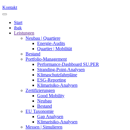
Kontakt
Start
ibak
Leistungen
Neubau | Quartiere
Energie-Audits
Quartier | Mobilität
Bestand
Portfolio-Management
Performance-Dashboard SU.PER
Stranding-Point-Analysen
Klimaschutzfahrpläne
ESG-Reporting
Klimarisiko-Analysen
Zertifizierungen
Good Mobility
Neubau
Bestand
EU Taxonomie
Gap Analysen
Klimarisiko-Analysen
Messen | Simulieren