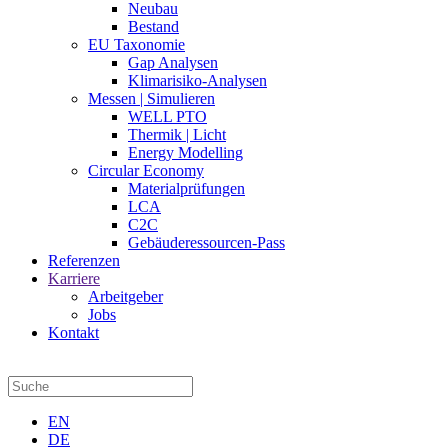
Neubau
Bestand
EU Taxonomie
Gap Analysen
Klimarisiko-Analysen
Messen | Simulieren
WELL PTO
Thermik | Licht
Energy Modelling
Circular Economy
Materialprüfungen
LCA
C2C
Gebäuderessourcen-Pass
Referenzen
Karriere
Arbeitgeber
Jobs
Kontakt
EN
DE