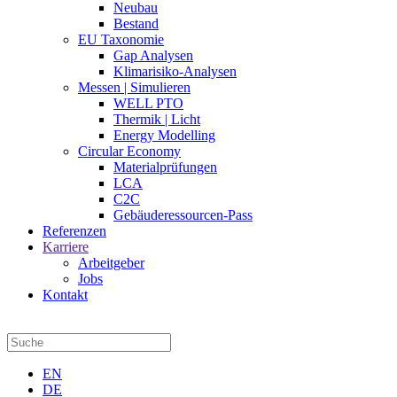
Neubau
Bestand
EU Taxonomie
Gap Analysen
Klimarisiko-Analysen
Messen | Simulieren
WELL PTO
Thermik | Licht
Energy Modelling
Circular Economy
Materialprüfungen
LCA
C2C
Gebäuderessourcen-Pass
Referenzen
Karriere
Arbeitgeber
Jobs
Kontakt
EN
DE