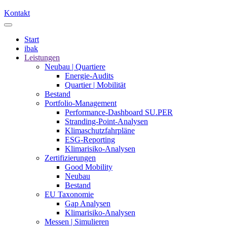
Kontakt
Start
ibak
Leistungen
Neubau | Quartiere
Energie-Audits
Quartier | Mobilität
Bestand
Portfolio-Management
Performance-Dashboard SU.PER
Stranding-Point-Analysen
Klimaschutzfahrpläne
ESG-Reporting
Klimarisiko-Analysen
Zertifizierungen
Good Mobility
Neubau
Bestand
EU Taxonomie
Gap Analysen
Klimarisiko-Analysen
Messen | Simulieren