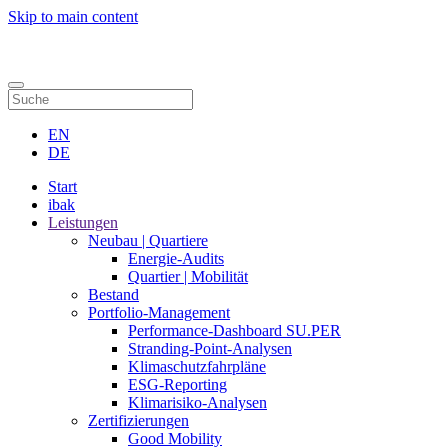
Skip to main content
Kontakt
EN
DE
Start
ibak
Leistungen
Neubau | Quartiere
Energie-Audits
Quartier | Mobilität
Bestand
Portfolio-Management
Performance-Dashboard SU.PER
Stranding-Point-Analysen
Klimaschutzfahrpläne
ESG-Reporting
Klimarisiko-Analysen
Zertifizierungen
Good Mobility