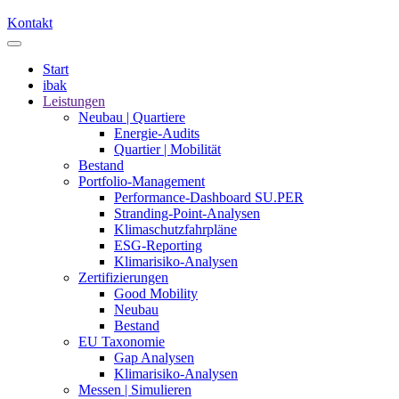
Kontakt
Start
ibak
Leistungen
Neubau | Quartiere
Energie-Audits
Quartier | Mobilität
Bestand
Portfolio-Management
Performance-Dashboard SU.PER
Stranding-Point-Analysen
Klimaschutzfahrpläne
ESG-Reporting
Klimarisiko-Analysen
Zertifizierungen
Good Mobility
Neubau
Bestand
EU Taxonomie
Gap Analysen
Klimarisiko-Analysen
Messen | Simulieren