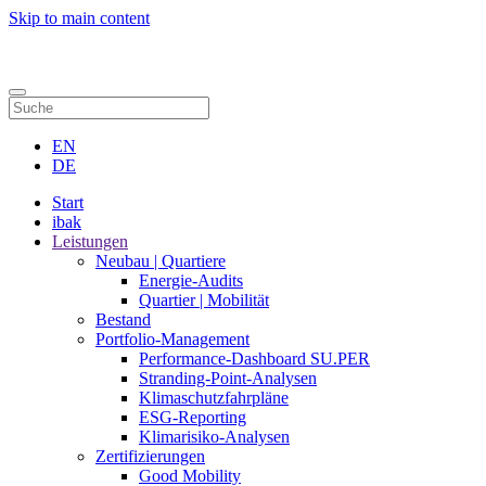
Skip to main content
Kontakt
EN
DE
Start
ibak
Leistungen
Neubau | Quartiere
Energie-Audits
Quartier | Mobilität
Bestand
Portfolio-Management
Performance-Dashboard SU.PER
Stranding-Point-Analysen
Klimaschutzfahrpläne
ESG-Reporting
Klimarisiko-Analysen
Zertifizierungen
Good Mobility