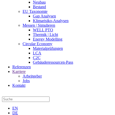
Neubau
Bestand
EU Taxonomie
Gap Analysen
Klimarisiko-Analysen
Messen | Simulieren
WELL PTO
Thermik | Licht
Energy Modelling
Circular Economy
Materialprüfungen
LCA
C2C
Gebäuderessourcen-Pass
Referenzen
Karriere
Arbeitgeber
Jobs
Kontakt
EN
DE