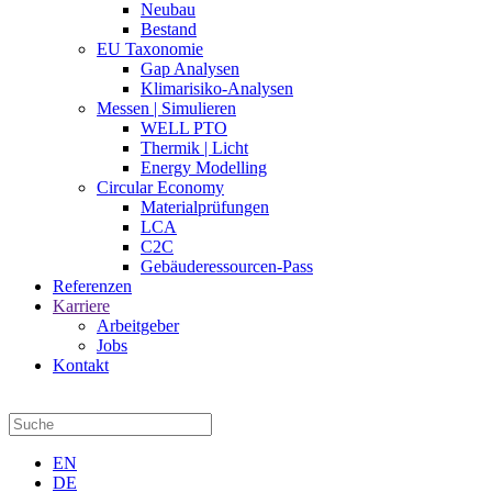
Neubau
Bestand
EU Taxonomie
Gap Analysen
Klimarisiko-Analysen
Messen | Simulieren
WELL PTO
Thermik | Licht
Energy Modelling
Circular Economy
Materialprüfungen
LCA
C2C
Gebäuderessourcen-Pass
Referenzen
Karriere
Arbeitgeber
Jobs
Kontakt
EN
DE