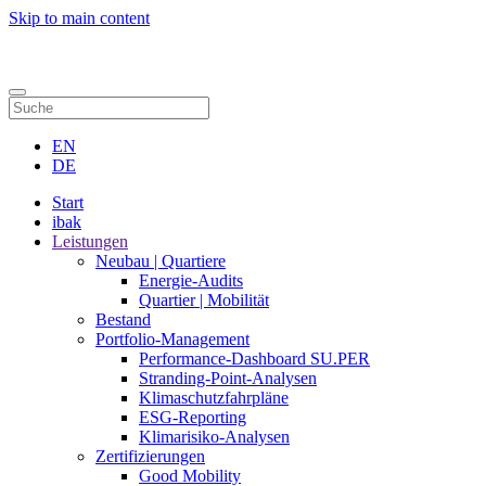
Skip to main content
Kontakt
EN
DE
Start
ibak
Leistungen
Neubau | Quartiere
Energie-Audits
Quartier | Mobilität
Bestand
Portfolio-Management
Performance-Dashboard SU.PER
Stranding-Point-Analysen
Klimaschutzfahrpläne
ESG-Reporting
Klimarisiko-Analysen
Zertifizierungen
Good Mobility