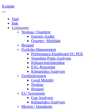
Kontakt
Start
ibak
Leistungen
Neubau | Quartiere
Energie-Audits
Quartier | Mobilität
Bestand
Portfolio-Management
Performance-Dashboard SU.PER
Stranding-Point-Analysen
Klimaschutzfahrpläne
ESG-Reporting
Klimarisiko-Analysen
Zertifizierungen
Good Mobility
Neubau
Bestand
EU Taxonomie
Gap Analysen
Klimarisiko-Analysen
Messen | Simulieren