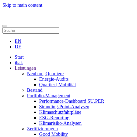
Skip to main content
Kontakt
EN
DE
Start
ibak
Leistungen
Neubau | Quartiere
Energie-Audits
Quartier | Mobilität
Bestand
Portfolio-Management
Performance-Dashboard SU.PER
Stranding-Point-Analysen
Klimaschutzfahrpläne
ESG-Reporting
Klimarisiko-Analysen
Zertifizierungen
Good Mobility