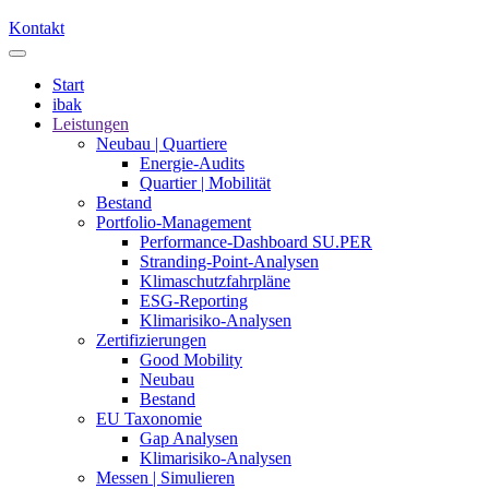
Kontakt
Start
ibak
Leistungen
Neubau | Quartiere
Energie-Audits
Quartier | Mobilität
Bestand
Portfolio-Management
Performance-Dashboard SU.PER
Stranding-Point-Analysen
Klimaschutzfahrpläne
ESG-Reporting
Klimarisiko-Analysen
Zertifizierungen
Good Mobility
Neubau
Bestand
EU Taxonomie
Gap Analysen
Klimarisiko-Analysen
Messen | Simulieren