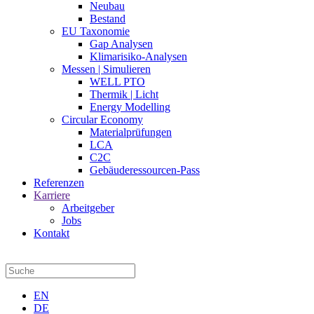
Neubau
Bestand
EU Taxonomie
Gap Analysen
Klimarisiko-Analysen
Messen | Simulieren
WELL PTO
Thermik | Licht
Energy Modelling
Circular Economy
Materialprüfungen
LCA
C2C
Gebäuderessourcen-Pass
Referenzen
Karriere
Arbeitgeber
Jobs
Kontakt
EN
DE