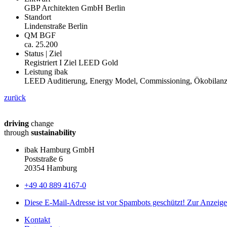
GBP Architekten GmbH Berlin
Standort
Lindenstraße Berlin
QM BGF
ca. 25.200
Status | Ziel
Registriert I Ziel LEED Gold
Leistung ibak
LEED Auditierung, Energy Model, Commissioning, Ökobilanz,
zurück
driving
change
through
sustainability
ibak Hamburg GmbH
Poststraße 6
20354 Hamburg
+49 40 889 4167-0
Diese E-Mail-Adresse ist vor Spambots geschützt! Zur Anzeige 
Kontakt