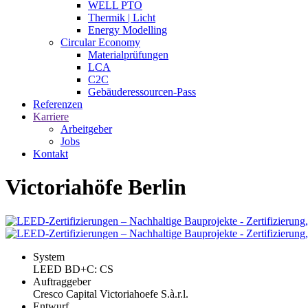
WELL PTO
Thermik | Licht
Energy Modelling
Circular Economy
Materialprüfungen
LCA
C2C
Gebäuderessourcen-Pass
Referenzen
Karriere
Arbeitgeber
Jobs
Kontakt
Victoriahöfe Berlin
System
LEED BD+C: CS
Auftraggeber
Cresco Capital Victoriahoefe S.à.r.l.
Entwurf