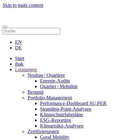
Skip to main content
Kontakt
EN
DE
Start
ibak
Leistungen
Neubau | Quartiere
Energie-Audits
Quartier | Mobilität
Bestand
Portfolio-Management
Performance-Dashboard SU.PER
Stranding-Point-Analysen
Klimaschutzfahrpläne
ESG-Reporting
Klimarisiko-Analysen
Zertifizierungen
Good Mobility