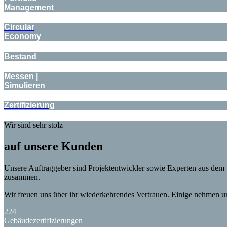
Management
Circular
Economy
Bestand
Messen |
Simulieren
Zertifizierung
Wir sind sehr stolz
auf unsere Kunden
Unsere Auftraggeber sind Projektentwickler sowie Experten aus dem 
zusammen.
Wir freuen uns über ihr wiederkehrendes Vertrauen. Einige nehmen uns 
224
Gebäudezertifizierungen