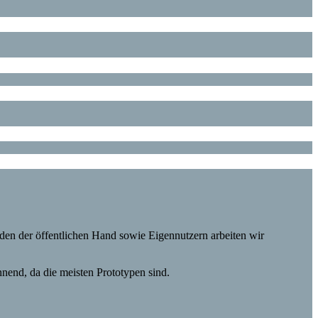
en der öffentlichen Hand sowie Eigennutzern arbeiten wir
nnend, da die meisten Prototypen sind.