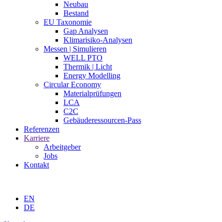
Neubau
Bestand
EU Taxonomie
Gap Analysen
Klimarisiko-Analysen
Messen | Simulieren
WELL PTO
Thermik | Licht
Energy Modelling
Circular Economy
Materialprüfungen
LCA
C2C
Gebäuderessourcen-Pass
Referenzen
Karriere
Arbeitgeber
Jobs
Kontakt
EN
DE