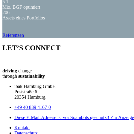
5.1
Mio. BGF optimiert
206
Assets eines Portfolios
Referenzen
LET’S CONNECT
driving
change
through
sustainability
ibak Hamburg GmbH
Poststraße 6
20354 Hamburg
+49 40 889 4167-0
Diese E-Mail-Adresse ist vor Spambots geschützt! Zur Anzeige 
Kontakt
Datenschutz