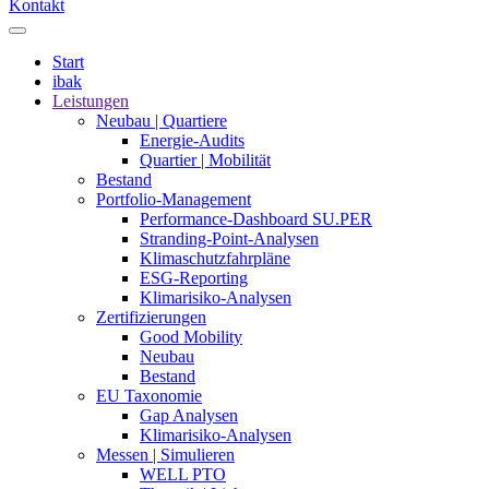
Kontakt
Start
ibak
Leistungen
Neubau | Quartiere
Energie-Audits
Quartier | Mobilität
Bestand
Portfolio-Management
Performance-Dashboard SU.PER
Stranding-Point-Analysen
Klimaschutzfahrpläne
ESG-Reporting
Klimarisiko-Analysen
Zertifizierungen
Good Mobility
Neubau
Bestand
EU Taxonomie
Gap Analysen
Klimarisiko-Analysen
Messen | Simulieren
WELL PTO