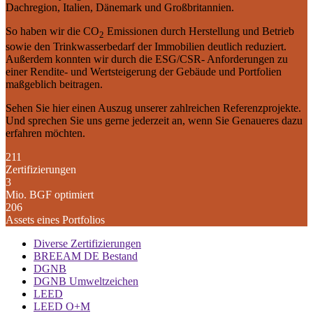
Dachregion, Italien, Dänemark und Großbritannien.
So haben wir die CO
Emissionen durch Herstellung und Betrieb
2
sowie den Trinkwasserbedarf der Immobilien deutlich reduziert.
Außerdem konnten wir durch die ESG/CSR- Anforderungen zu
einer Rendite- und Wertsteigerung der Gebäude und Portfolien
maßgeblich beitragen.
Sehen Sie hier einen Auszug unserer zahlreichen Referenzprojekte.
Und sprechen Sie uns gerne jederzeit an, wenn Sie Genaueres dazu
erfahren möchten.
211
Zertifizierungen
3
Mio. BGF optimiert
206
Assets eines Portfolios
Diverse Zertifizierungen
BREEAM DE Bestand
DGNB
DGNB Umweltzeichen
LEED
LEED O+M