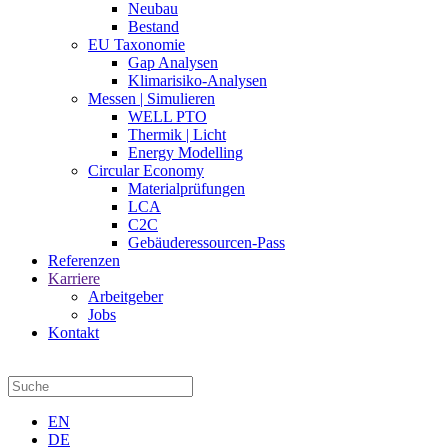
Neubau
Bestand
EU Taxonomie
Gap Analysen
Klimarisiko-Analysen
Messen | Simulieren
WELL PTO
Thermik | Licht
Energy Modelling
Circular Economy
Materialprüfungen
LCA
C2C
Gebäuderessourcen-Pass
Referenzen
Karriere
Arbeitgeber
Jobs
Kontakt
EN
DE