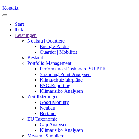
Kontakt
Start
ibak
Leistungen
Neubau | Quartiere
Energie-Audits
Quartier | Mobilität
Bestand
Portfolio-Management
Performance-Dashboard SU.PER
Stranding-Point-Analysen
Klimaschutzfahrpläne
ESG-Reporting
Klimarisiko-Analysen
Zertifizierungen
Good Mobility
Neubau
Bestand
EU Taxonomie
Gap Analysen
Klimarisiko-Analysen
Messen | Simulieren