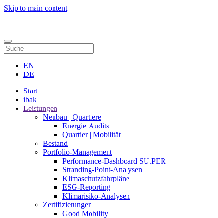
Skip to main content
Kontakt
EN
DE
Start
ibak
Leistungen
Neubau | Quartiere
Energie-Audits
Quartier | Mobilität
Bestand
Portfolio-Management
Performance-Dashboard SU.PER
Stranding-Point-Analysen
Klimaschutzfahrpläne
ESG-Reporting
Klimarisiko-Analysen
Zertifizierungen
Good Mobility