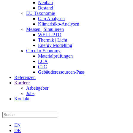
Neubau
Bestand
EU Taxonomie
Gap Analysen
Klimarisiko-Analysen
Messen | Simulieren
WELL PTO
Thermik | Licht
Energy Modelling
Circular Economy
Materialprüfungen
LCA
C2C
Gebäuderessourcen-Pass
Referenzen
Karriere
Arbeitgeber
Jobs
Kontakt
EN
DE