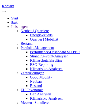
Kontakt
Start
ibak
Leistungen
Neubau | Quartiere
Energie-Audits
Quartier | Mobilität
Bestand
Portfolio-Management
Performance-Dashboard SU.PER
Stranding-Point-Analysen
Klimaschutzfahrpläne
ESG-Reporting
Klimarisiko-Analysen
Zertifizierungen
Good Mobility
Neubau
Bestand
EU Taxonomie
Gap Analysen
Klimarisiko-Analysen
Messen | Simulieren