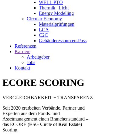
WELL PTO
Thermik | Licht
Energy Modelling
Circular Economy
Materialprüfungen
LCA
C2C
Gebäuderessourcen-Pass
Referenzen
Karriere
Arbeitgeber
Jobs
Kontakt
ECORE SCORING
VERGLEICHBARKEIT + TRANSPARENZ
Seit 2020 erarbeiten Verbände, Partner und
Experten aus dem Fonds- und
Assetmanagement einen Branchenstandard –
das ECORE (
E
SG
C
ircle
o
f
R
eal
E
state)
Scoring.