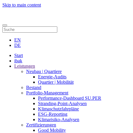
Skip to main content
Kontakt
EN
DE
Start
ibak
Leistungen
Neubau | Quartiere
Energie-Audits
Quartier | Mobilität
Bestand
Portfolio-Management
Performance-Dashboard SU.PER
Stranding-Point-Analysen
Klimaschutzfahrpläne
ESG-Reporting
Klimarisiko-Analysen
Zertifizierungen
Good Mobility