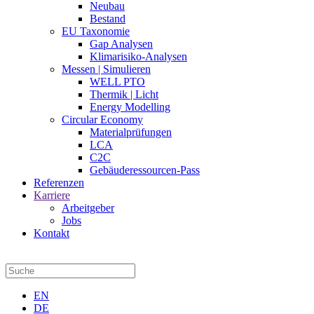
Neubau
Bestand
EU Taxonomie
Gap Analysen
Klimarisiko-Analysen
Messen | Simulieren
WELL PTO
Thermik | Licht
Energy Modelling
Circular Economy
Materialprüfungen
LCA
C2C
Gebäuderessourcen-Pass
Referenzen
Karriere
Arbeitgeber
Jobs
Kontakt
EN
DE