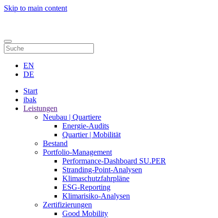
Skip to main content
Kontakt
EN
DE
Start
ibak
Leistungen
Neubau | Quartiere
Energie-Audits
Quartier | Mobilität
Bestand
Portfolio-Management
Performance-Dashboard SU.PER
Stranding-Point-Analysen
Klimaschutzfahrpläne
ESG-Reporting
Klimarisiko-Analysen
Zertifizierungen
Good Mobility