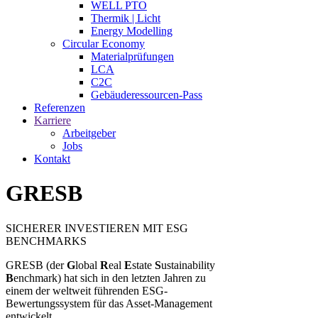
WELL PTO
Thermik | Licht
Energy Modelling
Circular Economy
Materialprüfungen
LCA
C2C
Gebäuderessourcen-Pass
Referenzen
Karriere
Arbeitgeber
Jobs
Kontakt
GRESB
SICHERER INVESTIEREN MIT ESG
BENCHMARKS
GRESB (der
G
lobal
R
eal
E
state
S
ustainability
B
enchmark) hat sich in den letzten Jahren zu
einem der weltweit führenden ESG-
Bewertungssystem für das Asset-Management
entwickelt.