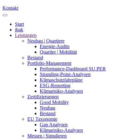
Kontakt
Start
ibak
Leistungen
Neubau | Quartiere
Energie-Audits
Quartier | Mobilität
Bestand
Portfolio-Management
Performance-Dashboard SU.PER
Stranding-Point-Analysen
Klimaschutzfahrpläne
ESG-Reporting
Klimarisiko-Analysen
Zertifizierungen
Good Mobility
Neubau
Bestand
EU Taxonomie
Gap Analysen
Klimarisiko-Analysen
Messen | Simulieren